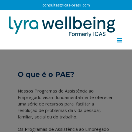
consultas@icas-brasil.com
O que é o PAE?
Nossos Programas de Assistência ao
Empregado visam fundamentalmente oferecer
uma série de recursos para facilitar a
resolução de problemas da vida pessoal,
familiar, social ou do trabalho.
Os Programas de Assistência ao Empregado