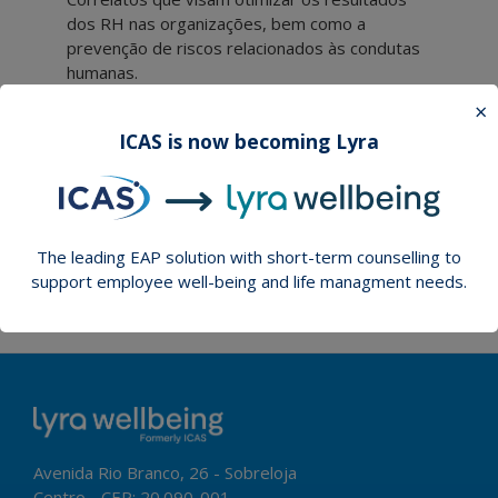
dos RH nas organizações, bem como a
prevenção de riscos relacionados às condutas
humanas.
×
Estamos associados à EAPA, instituição que
ICAS is now becoming Lyra
regula o exercício da nossa atividade
profissional e garante os padrões.
Conheça mais
The leading EAP solution with short-term counselling to
support employee well-being and life managment needs.
Avenida Rio Branco, 26 - Sobreloja
Centro - CEP: 20.090-001