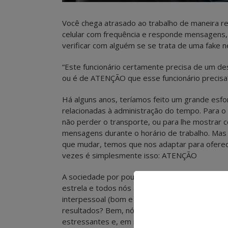
Você chega atrasado ao trabalho de maneira re
celular com frequência e responde mensagens,
verificar com alguém se se trata de uma fake 
“Este funcionário certamente precisa de um 
ou é de ATENÇÃO que esse funcionário precisa
Há alguns anos, teríamos feito um grande esfor
relacionadas à administração do tempo. Para 
não perder o transporte, ou para lhe mostrar
mensagens durante o horário de trabalho. M
que mudar, temos que nos adaptar para oferece
vezes é simplesmente isso: ATENÇÃO
A sociedade por pouco mais de dez anos promove
estrela e todos nós aprendemos a lidar com tu
interpessoal (bom e às vezes não tão bom) s
resultados? Bem, nós tentamos, nem sempre ti
estressantes e, em muitos casos, ao estresse 