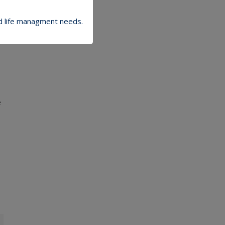
e
nd life managment needs.
e