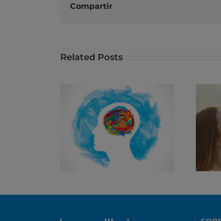
Compartir
Related Posts
O outro lado da
pandemia, saúde
mental e os talentos
das empresas