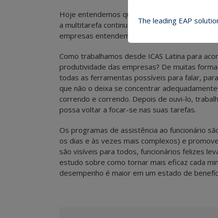
Hoje entendemos que precisamos de atividades
The leading EAP solutio
a multitarefa continua e continuará fazendo pa
empresas entendem que devemos aprender a adm
Como trabalhamos desde ICAS Latina para aco
produtividade das empresas? De muitas formas
todas as ferramentas possíveis para falar, pa
que não o deixa se concentrar adequadamente 
correndo e correndo. Depois de ouvi-lo, traba
possa voltar a focar-se nas suas tarefas.
Os programas de assistência ao funcionário s
os dias e às vezes mais complexos) e promov
são visíveis para todos, funcionários felizes
estudo sobre como tornar mais eficaz cada minu
desempenho é maior em um estado de benefíc