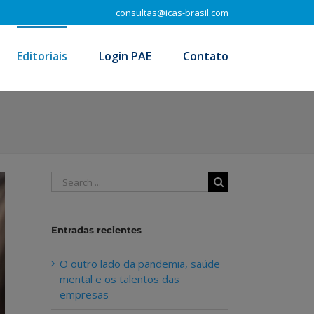
consultas@icas-brasil.com
Editoriais
Login PAE
Contato
Search
for:
Entradas recientes
O outro lado da pandemia, saúde
mental e os talentos das
empresas