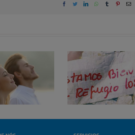
Facebook
Twitter
Linkedin
Whatsapp
Tumblr
Pinteres
E
“Estamos bem no
Sete maneiras de
refúgio os 33” Uma
aumentar sua
leitura sobre
resiliência
incidentes críticos