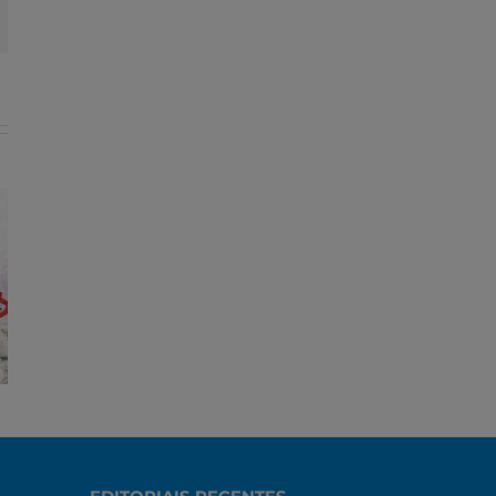
t
mail