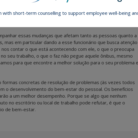
 onde procuramos ‘aquietar a mente’, e que isso não é ruim, qu
n with short-term counselling to support employee well-being a
rte de nossas vidas, mas tanto os funcionários quanto as
inistrar o estresse sem perder a eficiência .
mpanhar essas mudanças que afetam tanto as pessoas quanto a
, mas em particular dando a esse funcionário que busca atenção
ra nos contar o que está acontecendo com ele, o que o preocupa
no seu trabalho, o que o faz não pegue aquele ônibus, mesmo
lhamos para que encontre a melhor solução para o seu problema 
ão formas concretas de resolução de problemas (às vezes todos
em o desenvolvimento do bem-estar do pessoal. Os benefícios
 levarão a um melhor desempenho. Porque se algo que nenhum
to no escritório ou local de trabalho pode refutar, é que o
io de bem-estar.