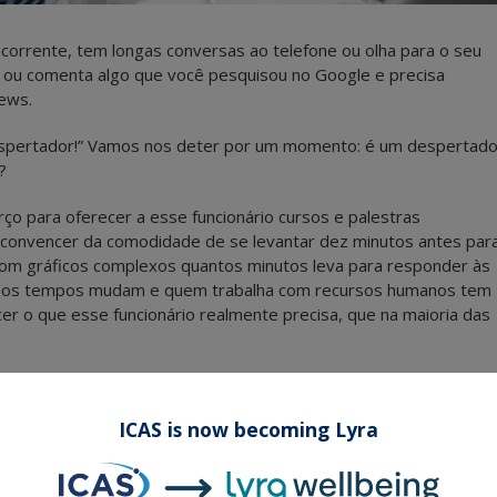
corrente, tem longas conversas ao telefone ou olha para o seu
 ou comenta algo que você pesquisou no Google e precisa
news.
despertador!” Vamos nos deter por um momento: é um despertado
?
ço para oferecer a esse funcionário cursos e palestras
o convencer da comodidade de se levantar dez minutos antes par
 com gráficos complexos quantos minutos leva para responder às
as os tempos mudam e quem trabalha com recursos humanos tem
r o que esse funcionário realmente precisa, que na maioria das
u um estilo de vida rápido e competitivo. A multitarefa foi a
do ao mesmo tempo: família, amigos, trabalho e relacionamento
ICAS is now becoming Lyra
e misturando cada vez mais sem perceber. Obtivemos bons
vemos sucesso. Esse estilo de vida levou a situações
crônico.